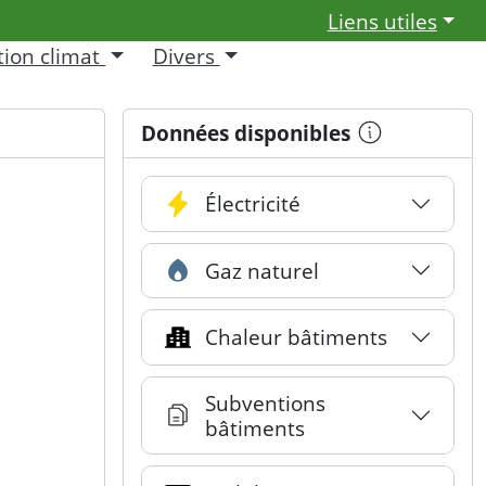
Liens utiles
tion climat
Divers
ome/End for min/max width.
Données disponibles
Électricité
Gaz naturel
Chaleur bâtiments
Subventions
bâtiments