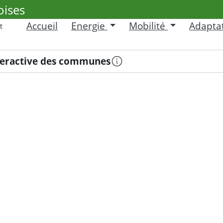
oises
Accueil
Energie
Mobilité
Adapta
t
s to resize the sidebar, Shift for larger steps, H
teractive des communes